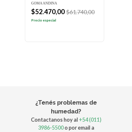
GOMA ANDINA
$5
$52.470,00
$61.740,00
Preci
Precio especial
¿Tenés problemas de
humedad?
Contactanos hoy al
+54 (011)
3986-5500
o por email a