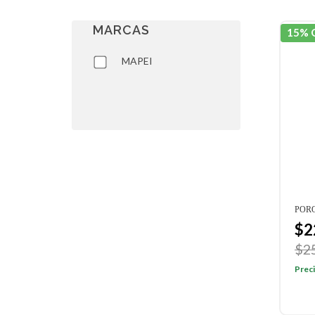
MARCAS
15% 
MAPEI
POR
$2
$2
Preci