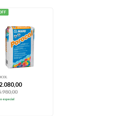
OFF
OCOL
2.080,00
5.980,00
o especial