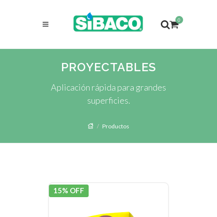
0
PROYECTABLES
Aplicación rápida para grandes
superficies.
Productos
15% OFF