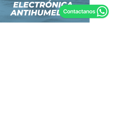
etodos de Pago:
EGUINOS EN REDES