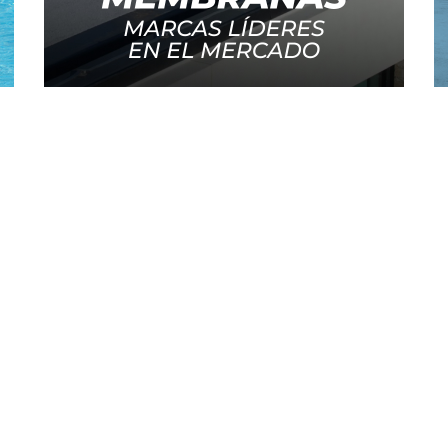
Atencion al Cliente
M
Hablemos:
Tel. +54 (011) 3986-5500
Whatsapp. +54 (911) 5773-5500
info@sibaco.com
S
Días y horarios de atención: