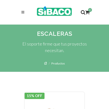
0
ESCALERAS
El soporte firme que tus proyectos
necesitan.
Productos
15% OFF