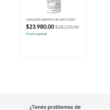
CO LINO
AEROSOL ARISTO NARANJA 400ML
$3.510,00
.220,00
$4.130,00
Precio especial
¿Tenés problemas de